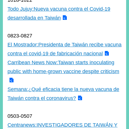
1018-1022
ROOM
Todo Jujuy:Nueva vacuna contra el Covid-19
POLICIES
desarrollada en Taiwán
&
ISSUES
0823-0827
EMBASSIES
&
El Mostrador:Presidenta de Taiwán recibe vacuna
MISSIONS
contra el covid-19 de fabricación nacional
GOVERNMENT
Carribean News Now:Taiwan starts inoculating
INFORMATION
public with home-grown vaccine despite criticism
ONLINE
SERVICE
Semana:¿Qué eficacia tiene la nueva vacuna de
RELATED
Taiwán contra el coronavirus?
WEBSITES
0503-0507
Minister's
Fan
LINE
Centranews:INVESTIGADORES DE TAIWÁN Y
Mailbox
Page