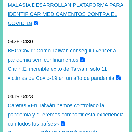
MALASIA DESARROLLAN PLATAFORMA PARA
IDENTIFICAR MEDICAMENTOS CONTRA EL
Instagram
X(formerly
APP
COVID-19
Twitter)
0426-0430
YouTube
RSS
BBC:Covid: Como Taiwan conseguiu vencer a
Accessibility
pandemia sem confinamentos
Clarin:El increíble éxito de Taiwán: sólo 11
Security
Policy
víctimas de Covid-19 en un año de pandemia
Government
Website
0419-0423
Open
Information
Caretas:«En Taiwán hemos controlado la
Announcement
pandemia y queremos compartir esta experiencia
Contact
con todos los países»
Us