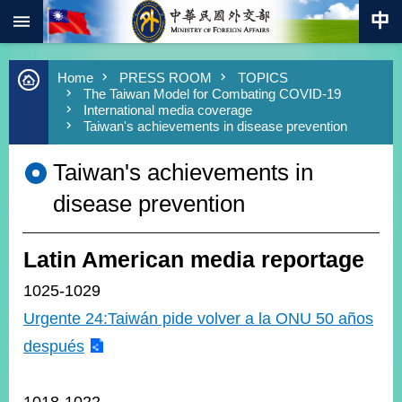
:::
Skip to main content
Advanced
Home
PRESS ROOM
TOPICS
Search
The Taiwan Model for Combating COVID-19
International media coverage
Keywords
Taiwan's achievements in disease prevention
New
Southbound
Taiwan's achievements in
Policy
disease prevention
COVID-
19
HOME
Latin American media reportage
SiteMap
1025-1029
Urgente 24:Taiwán pide volver a la ONU 50 años
ABOUT
después
MOFA
PRESS