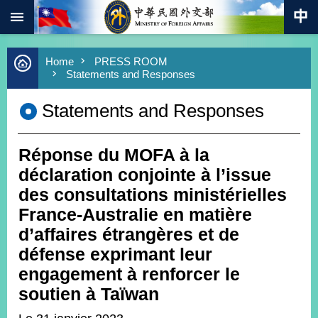
:::
Skip to main content
Advanced
Home
PRESS ROOM
Search
Statements and Responses
Keywords
Statements and Responses
New
Southbound
Policy
Réponse du MOFA à la
COVID-
19
déclaration conjointe à l’issue
des consultations ministérielles
HOME
France-Australie en matière
SiteMap
d’affaires étrangères et de
défense exprimant leur
ABOUT
engagement à renforcer le
MOFA
soutien à Taïwan
PRESS