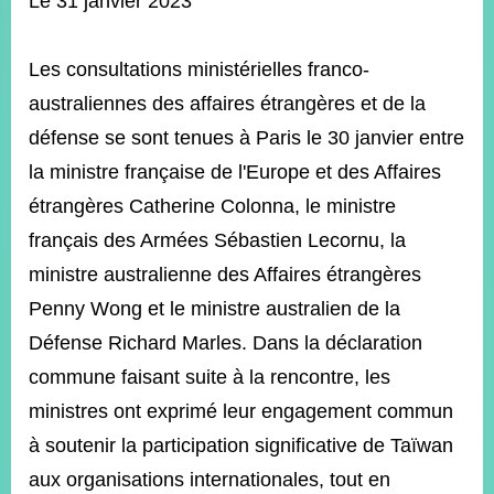
Le 31 janvier 2023
ROOM
POLICIES
Les consultations ministérielles franco-
&
ISSUES
australiennes des affaires étrangères et de la
défense se sont tenues à Paris le 30 janvier entre
EMBASSIES
&
la ministre française de l'Europe et des Affaires
MISSIONS
étrangères Catherine Colonna, le ministre
GOVERNMENT
français des Armées Sébastien Lecornu, la
INFORMATION
ministre australienne des Affaires étrangères
ONLINE
Penny Wong et le ministre australien de la
SERVICE
Défense Richard Marles. Dans la déclaration
RELATED
commune faisant suite à la rencontre, les
WEBSITES
ministres ont exprimé leur engagement commun
à soutenir la participation significative de Taïwan
Minister's
Fan
LINE
aux organisations internationales, tout en
Mailbox
Page