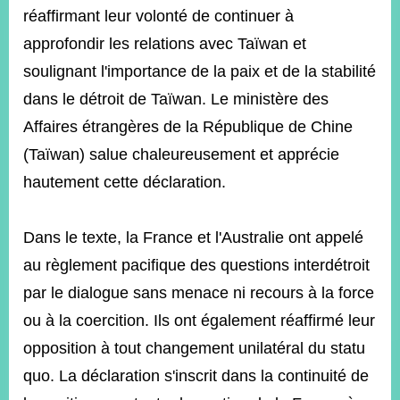
réaffirmant leur volonté de continuer à
approfondir les relations avec Taïwan et
Instagram
X(formerly
APP
Twitter)
soulignant l'importance de la paix et de la stabilité
dans le détroit de Taïwan. Le ministère des
Affaires étrangères de la République de Chine
YouTube
RSS
(Taïwan) salue chaleureusement et apprécie
Accessibility
hautement cette déclaration.
Security
Policy
Dans le texte, la France et l'Australie ont appelé
au règlement pacifique des questions interdétroit
Government
Website
par le dialogue sans menace ni recours à la force
Open
Information
ou à la coercition. Ils ont également réaffirmé leur
Announcement
opposition à tout changement unilatéral du statu
Contact
quo. La déclaration s'inscrit dans la continuité de
Us